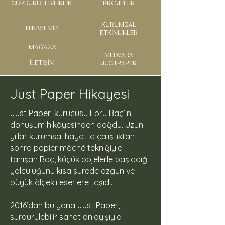
SÜRDÜRÜLEBİLİRLİK
PROJELER
KURUMSAL
HİKAYEMİZ
ETKİNLİKLER
MAĞAZA
MEDYADA
İLETİŞİM
JUSTPAPER
Just Paper Hikayesi
Just Paper, kurucusu Ebru Baç’ın
dönüşüm hikâyesinden doğdu. Uzun
yıllar kurumsal hayatta çalıştıktan
sonra papier mâché tekniğiyle
tanışan Baç, küçük objelerle başladığı
yolculuğunu kısa sürede özgün ve
büyük ölçekli eserlere taşıdı.
2016’dan bu yana Just Paper,
sürdürülebilir sanat anlayışıyla