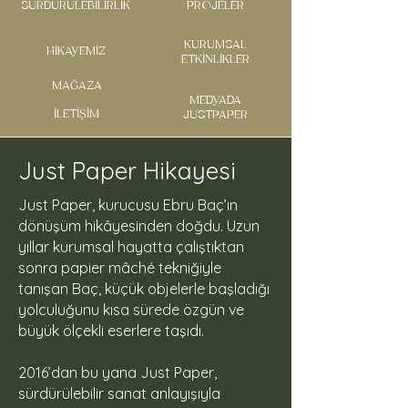
SÜRDÜRÜLEBİLİRLİK
PROJELER
KURUMSAL
HİKAYEMİZ
ETKİNLİKLER
MAĞAZA
MEDYADA
İLETİŞİM
JUSTPAPER
Just Paper Hikayesi
Just Paper, kurucusu Ebru Baç’ın
dönüşüm hikâyesinden doğdu. Uzun
yıllar kurumsal hayatta çalıştıktan
sonra papier mâché tekniğiyle
tanışan Baç, küçük objelerle başladığı
yolculuğunu kısa sürede özgün ve
büyük ölçekli eserlere taşıdı.
2016’dan bu yana Just Paper,
sürdürülebilir sanat anlayışıyla